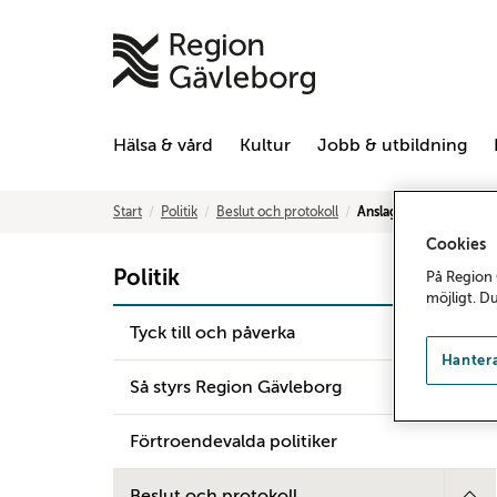
Hälsa & vård
Kultur
Jobb & utbildning
Start
Politik
Beslut och protokoll
Anslagstavla
Cookies
Politik
På Region 
möjligt. D
Tyck till och påverka
Hantera
Så styrs Region Gävleborg
Förtroendevalda politiker
Beslut och protokoll