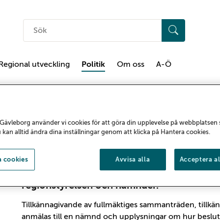
Sök
på
hemsidan
Regional utveckling
Politik
Om oss
A-Ö
Anslagstavla
Gävleborg använder vi cookies för att göra din upplevelse på webbplatsen
u kan alltid ändra dina inställningar genom att klicka på Hantera cookies.
Detta är Region Gävleborgs digitala anslags
 cookies
Avvisa alla
Acceptera al
tillkännagivanden, kungörelser och justera
regionstyrelsen och nämnder.
Tillkännagivande av fullmäktiges sammanträden, tillkä
anmälas till en nämnd och upplysningar om hur beslut 