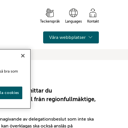
Teckenspråk
Languages
Kontakt
Våra webbplatser
 så bra som
tavla. Här hittar du
la cookies
de protokoll från regionfullmäktige,
nnagivande av delegationsbeslut som inte ska
kan överklagas ska också anslås på