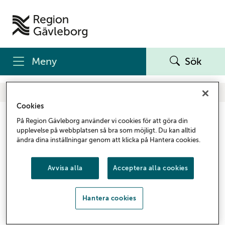
Meny
Sök
Start
Politik
För politiker
Cookies
För politiker
På Region Gävleborg använder vi cookies för att göra din
upplevelse på webbplatsen så bra som möjligt. Du kan alltid
ändra dina inställningar genom att klicka på Hantera cookies.
Du som förtroendevald politiker inom Region
Gävleborg hittar information på vår
Avvisa alla
Acceptera alla cookies
samverkanswebb.
För politiker – Samverkanswebben
Hantera cookies
Du som har en länk till den här sidan kan göra om den så
att den istället går till