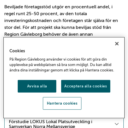
Beviljade företagsstöd utgör en procentuell andel, i
regel runt 25-50 procent, av den totala
investeringskostnaden och företagen står själva för en
stor del. För att projekt ska kunna beviljas stöd från
Region Gävleborg behöver de även annan
medfinansiering.
Cookies
Beviljade projektmedel 2025 –
På Region Gävleborg använder vi cookies för att göra din
Anslag 1:1
upplevelse på webbplatsen så bra som möjligt. Du kan alltid
ändra dina inställningar genom att klicka på Hantera cookies.
Förstudie Hållbara Hälsingland
Avvisa alla
Acceptera alla cookies
Förstudie Attraktiva hållbara arbetsplatser
Hantera cookies
Implementering av Arbetsmarknadskunskap i
Gävleborg
Förstudie LOKUS Lokal Platsutveckling i
Samverkan Norra Mellansverige