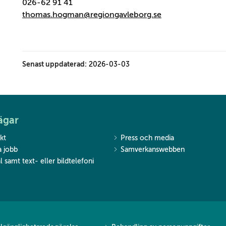
026-62 91 41
thomas.hogman@regiongavleborg.se
Senast uppdaterad:
2026-03-03
ägar
kt
Press och media
a jobb
Samverkanswebben
l samt text- eller bildtelefoni