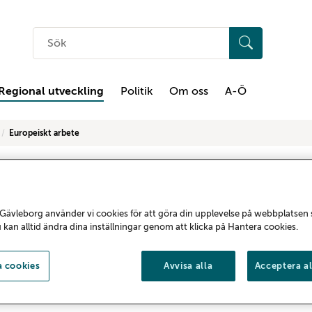
Sök
på
hemsidan
Regional utveckling
Politik
Om oss
A-Ö
Europeiskt arbete
Europeiskt arbete
Gävleborg använder vi cookies för att göra din upplevelse på webbplatsen
Sveriges medlemskap i Europeiska Unionen 
u kan alltid ändra dina inställningar genom att klicka på Hantera cookies.
Gävleborgs arbete med regional utveckling.
europeiska nätverk, samarbeten och projek
 cookies
Avvisa alla
Acceptera al
europeiska samarbeten, europeisk finansier