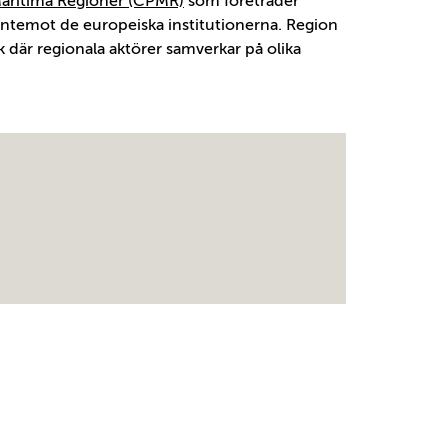
Maritima Regioner (CPMR)
som företräder
ntemot de europeiska institutionerna. Region
rk där regionala aktörer samverkar på olika