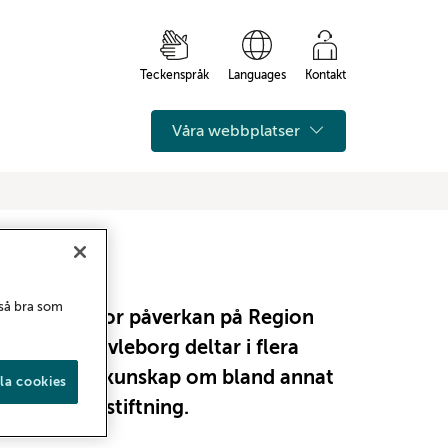
Teckenspråk
Languages
Kontakt
Våra webbplatser
 så bra som
(EU) har stor påverkan på Region
 Region Gävleborg deltar i flera
t för att få kunskap om bland annat
la cookies
ing och lagstiftning.