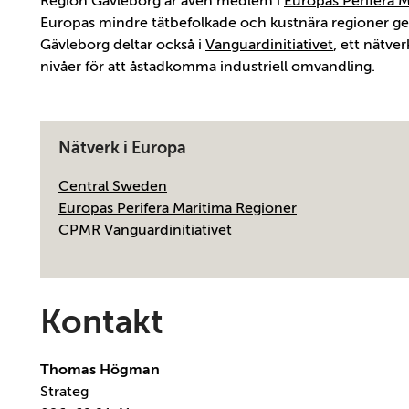
Region Gävleborg är även medlem i
Europas Perifera 
Europas mindre tätbefolkade och kustnära regioner ge
Gävleborg deltar också i
Vanguardinitiativet
, ett nätve
nivåer för att åstadkomma industriell omvandling.
Nätverk i Europa
Central Sweden
Europas Perifera Maritima Regioner
CPMR Vanguardinitiativet
Kontakt
Thomas Högman
Strateg