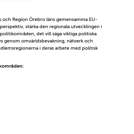
nas och Region Örebro läns gemensamma EU-
perspektiv, stärka den regionala utvecklingen i
olitikområden, det vill säga viktiga politiska
rivs genom omvärldsbevakning, nätverk och
dlemsregionerna i deras arbete med politisk
tikområden: