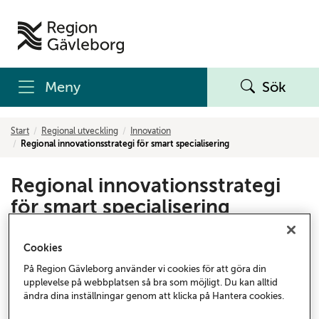
Meny
Sök
Start
Regional utveckling
Innovation
Regional innovationsstrategi för smart specialisering
Regional innovationsstrategi
för smart specialisering
Genom den regionala innovationsstrategin för smart
Cookies
specialisering (RIS3) kraftsamlar Region Gävleborg
På Region Gävleborg använder vi cookies för att göra din
stöd till omställning och utveckling. Strategin bygger
upplevelse på webbplatsen så bra som möjligt. Du kan alltid
på att stärka och vidareutveckla de områden där
ändra dina inställningar genom att klicka på Hantera cookies.
Gävleborg redan idag har unika förutsättningar.