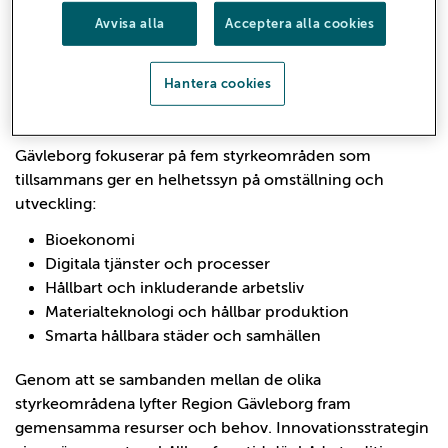
Genom att kombinera ledande forskning med nära
Avvisa alla
Acceptera alla cookies
samverkan mellan offentliga aktörer, näringsliv och den
ideella sektorn skapas grunden för nya innovationer som
Hantera cookies
möter morgondagens samhälls- och
näringslivsutmaningar.
Gävleborg fokuserar på fem styrkeområden som
tillsammans ger en helhetssyn på omställning och
utveckling:
Bioekonomi
Digitala tjänster och processer
Hållbart och inkluderande arbetsliv
Materialteknologi och hållbar produktion
Smarta hållbara städer och samhällen
Genom att se sambanden mellan de olika
styrkeområdena lyfter Region Gävleborg fram
gemensamma resurser och behov. Innovationsstrategin