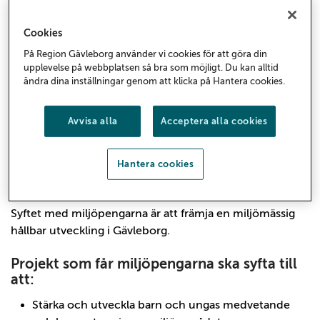
Miljöpengarna – främjar
Cookies
miljösatsningar
På Region Gävleborg använder vi cookies för att göra din
upplevelse på webbplatsen så bra som möjligt. Du kan alltid
ändra dina inställningar genom att klicka på Hantera cookies.
Miljöpengarna är en chans för föreningar, företag
och organisationer att testa nya idéer för att stärka
Avvisa alla
Acceptera alla cookies
miljömedvetenheten och en hållbar utveckling.
Ansökan för projekt under 2027 är nu öppen.
Hantera cookies
Miljöpengarnas kriterier
Syftet med miljöpengarna är att främja en miljömässig
hållbar utveckling i Gävleborg.
Projekt som får miljöpengarna ska syfta till
att:
Stärka och utveckla barn och ungas medvetande